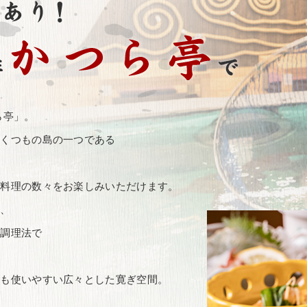
ら亭」。
いくつもの島の一つである
た料理の数々をお楽しみいただけます。
れ、
る調理法で
にも使いやすい広々とした寛ぎ空間。