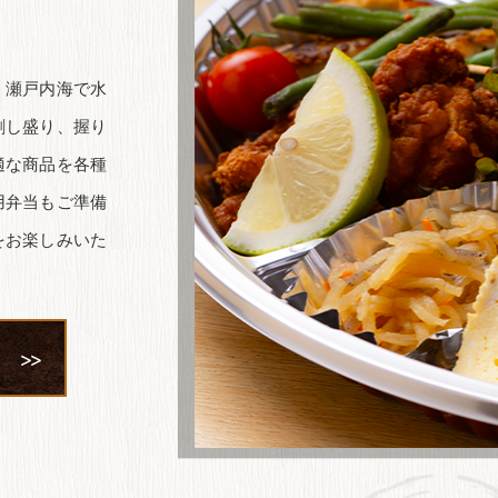
 瀬戸内海で水
刺し盛り、握り
適な商品を各種
用弁当もご準備
をお楽しみいた