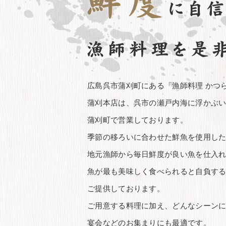
広島呉市蒲刈町にある「漁師料理 かつ
蒲刈本店は、呉市の瀬戸内海に浮かぶ
蒲刈町で営業しております。
季節の移ろいに合わせた鮮魚を使用し
地元漁師から毎日鮮度が良い魚を仕入
魚が最も美味しく食べられると自負す
ご提供しております。
ご用意する料理に加え、どんなシーン
宴会などのお集まりにも最適です。