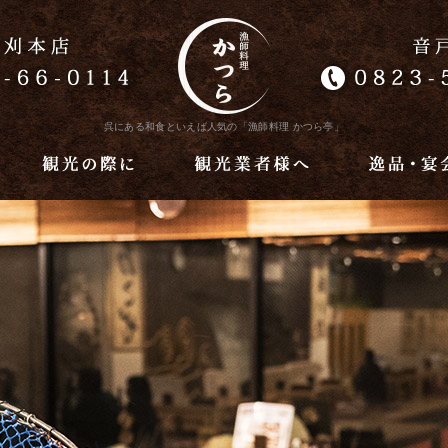
呉にある和食といえば人気の「漁師料理 かつら亭」