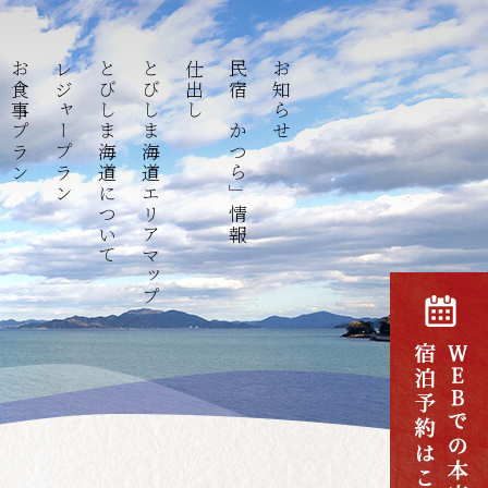
お食事プラン
レジャープラン
とびしま海道について
とびしま海道エリアマップ
仕出し
民宿「かつら」情報
お知らせ