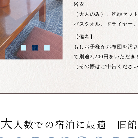
浴衣
（大人のみ）、洗顔セッ
バスタオル、ドライヤー
【備考】
もしお子様がお布団を汚
て別途2,200円をいた
（その際はご申告くださ
大
人数での宿泊に最適 旧館